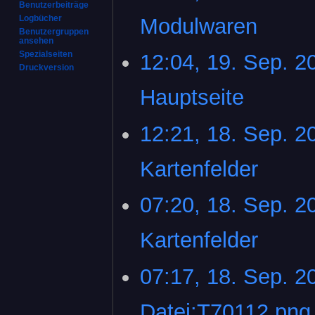
November
Benutzerbeiträge
2023
Logbücher
Modulwaren
‎
Benutzergruppen
ansehen
K
Spezialseiten
12:04, 19. Sep. 2
19.
e
Druckversion
September
i
2023
Hauptseite
‎
n
e
K
12:21, 18. Sep. 2
18.
B
e
September
e
i
2023
a
Kartenfelder
‎
n
r
e
b
K
07:20, 18. Sep. 2
B
e
e
e
i
i
a
Kartenfelder
‎
t
n
r
u
e
b
K
n
07:17, 18. Sep. 2
B
e
e
g
e
i
i
s
a
Datei:T70112.png
t
n
z