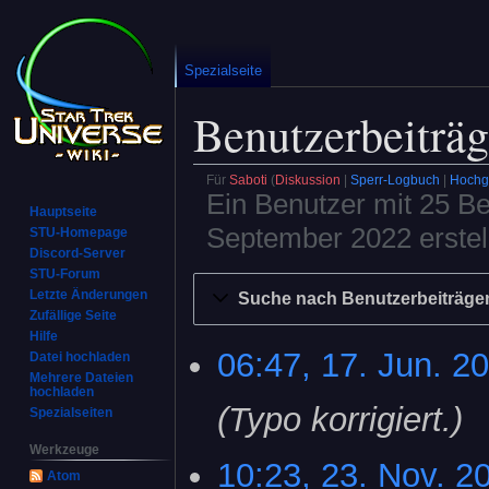
Spezialseite
Benutzerbeiträg
Für
Saboti
Diskussion
Sperr-Logbuch
Hochg
Ein Benutzer mit 25 B
Hauptseite
September 2022 erstell
STU-Homepage
Discord-Server
STU-Forum
Zur
Zur
Letzte Änderungen
Suche nach Benutzerbeiträge
Navigation
Suche
Zufällige Seite
springen
springen
Hilfe
06:47, 17. Jun. 2
17.
Datei hochladen
Mehrere Dateien
Juni
hochladen
2024
Typo korrigiert.
Spezialseiten
Werkzeuge
10:23, 23. Nov. 2
23.
Atom