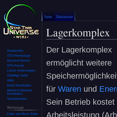
Seite
Diskussion
Lagerkomplex
Zur
Zur
Der Lagerkomplex
Hauptseite
Navigation
Suche
STU-Homepage
springen
springen
ermöglicht weitere
Discord-Server
STU-Forum
Letzte Änderungen
Speichermöglichkei
Zufällige Seite
Hilfe
Datei hochladen
für
Waren
und
Ener
Mehrere Dateien
hochladen
Spezialseiten
Sein Betrieb kostet
Werkzeuge
Arbeitsleistung (Arb
Links auf diese Seite