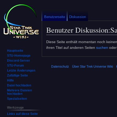
Benutzerseite
Diskussion
Benutzer Diskussion
:
Sa
Zur
Zur
Diese Seite enthält momentan noch keinen T
Navigation
Suche
ihren Titel auf anderen Seiten
suchen
oder
Hauptseite
springen
springen
STU-Homepage
Discord-Server
STU-Forum
Datenschutz
Über Star Trek Universe Wiki
Letzte Änderungen
Zufällige Seite
Hilfe
Datei hochladen
Mehrere Dateien
hochladen
Spezialseiten
Werkzeuge
Links auf diese Seite