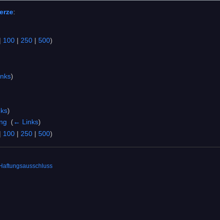
erze
:
|
100
|
250
|
500
)
inks
)
nks
)
ng
‎
(
← Links
)
|
100
|
250
|
500
)
Haftungsausschluss