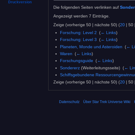
Druckversion
Die folgenden Seiten verlinken auf
Sonder
Angezeigt werden 7 Einträge.
Zeige (
vorherige 50
|
nächste 50
) (
20
|
50
Forschung: Level 2
‎
(
← Links
)
Forschung: Level 3
‎
(
← Links
)
Planeten, Monde und Asteroiden
‎
(
← L
Waren
‎
(
← Links
)
Forschungsguide
‎
(
← Links
)
Sondererz
(Weiterleitungsseite) ‎
(
← Li
Schiffsgebundene Ressourcengewinnu
Zeige (
vorherige 50
|
nächste 50
) (
20
|
50
Datenschutz
Über Star Trek Universe Wiki