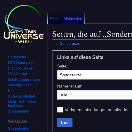
Seite
Diskussion
Seiten, die auf „Sonder
←
Sondererze
Zur
Zur
Links auf diese Seite
Hauptseite
Navigation
Suche
STU-Homepage
Seite:
springen
springen
Discord-Server
STU-Forum
Letzte Änderungen
Zufällige Seite
Namensraum:
Hilfe
alle
Datei hochladen
Mehrere Dateien
hochladen
Vorlageneinbindungen ausblenden
Spezialseiten
Werkzeuge
Los
Spezialseiten