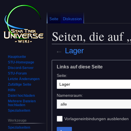
Seite
Diskussion
Seiten, die auf
←
Lager
Hauptseite
STU-Homepage
Zur
Zur
Links auf diese Seite
Discord-Server
Navigation
Suche
STU-Forum
Seite:
springen
springen
Letzte Änderungen
Zufällige Seite
Hilfe
Namensraum:
Datei hochladen
Mehrere Dateien
alle
hochladen
Spezialseiten
Vorlageneinbindungen ausblenden
Werkzeuge
Spezialseiten