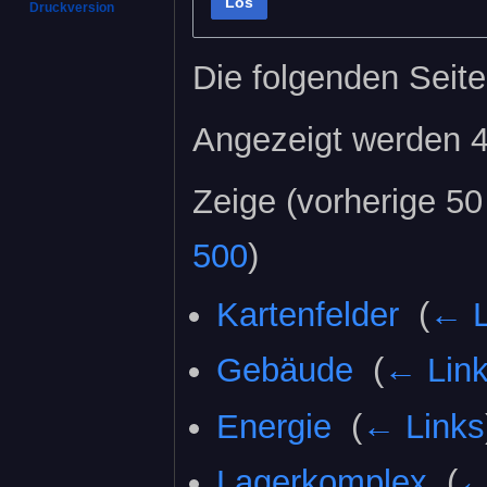
Los
Druckversion
Die folgenden Seite
Angezeigt werden 4
Zeige (
vorherige 50
500
)
Kartenfelder
‎
(
← L
Gebäude
‎
(
← Lin
Energie
‎
(
← Links
Lagerkomplex
‎
(
←