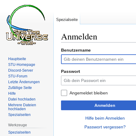
Spezialseite
Anmelden
Benutzername
Zur
Zur
Navigation
Suche
Hauptseite
springen
springen
STU-Homepage
Discord-Server
Passwort
STU-Forum
Letzte Änderungen
Zufällige Seite
Angemeldet bleiben
Hilfe
Datei hochladen
Mehrere Dateien
Anmelden
hochladen
Spezialseiten
Hilfe beim Anmelden
Werkzeuge
Passwort vergessen?
Spezialseiten