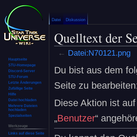
Datei
Diskussion
Quelltext der S
←
Datei:N70121.png
Hauptseite
STU-Homepage
Zur
Zur
Du bist aus dem fol
Discord-Server
Navigation
Suche
STU-Forum
springen
springen
Seite zu bearbeiten
Letzte Änderungen
Zufällige Seite
Hilfe
Diese Aktion ist au
Datei hochladen
Mehrere Dateien
hochladen
„
Benutzer
“ angehör
Spezialseiten
Werkzeuge
Links auf diese Seite